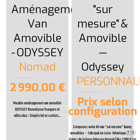
Aménagement
"sur
Van
mesure"
&
Amovible
Amovible
-
ODYSSEY
—
Nomad
Odyssey
PERSONNAL
2 990,00 €
Prix selon
Meuble aménagement van amovible
configuration
ODYSSEY Nomad pour fourgons et
véhicules : Simplicité et confort…
Composez votre kit van "sur mesure" &amp;
amovibles — Fabriqué en Loire-Atlantique 🇫🇷
Partez de la base Odyssey Nomad (dès 2 990 €) et